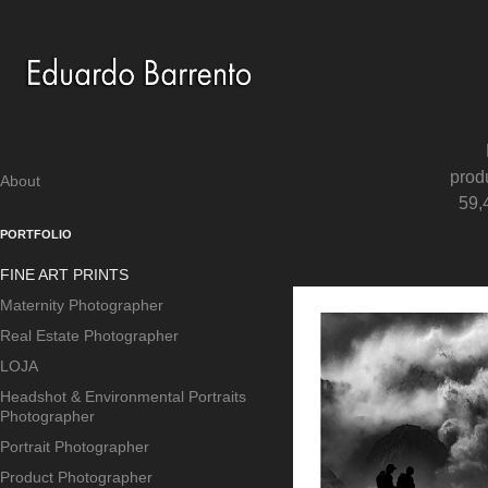
prod
About
59,
PORTFOLIO
FINE ART PRINTS
Maternity Photographer
Real Estate Photographer
LOJA
Headshot & Environmental Portraits
Photographer
Portrait Photographer
Product Photographer