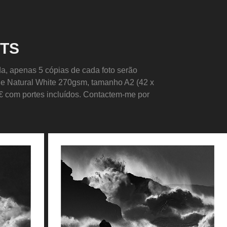
NTS
da, apenas 5 cópias de cada foto serão
ade Natural White 270gsm, tamanho A2 (42 x
€ com portes incluídos. Contactem-me por