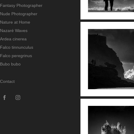
Fantasy Photographer
Nude Photographer
Nature at Home
Nazaré Waves
Ardea cinerea
Falco tinnunculus
Falco peregrinus
Bubo bubo
Contact