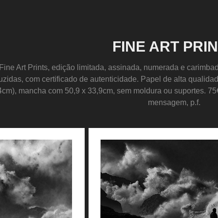
FINE ART PRI
Fine Art Prints, edição limitada, assinada, numerada e carimba
uzidas, com certificado de autenticidade. Papel de alta qualid
4cm), mancha com 50,9 x 33,9cm, sem moldura ou suportes. 75
mensagem, p.f.